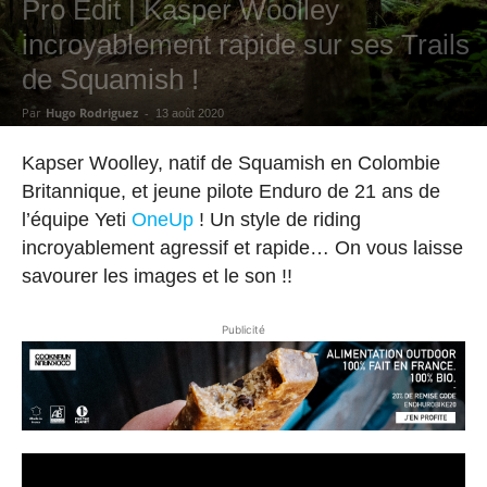
Pro Edit | Kasper Woolley
incroyablement rapide sur ses Trails
de Squamish !
Par
Hugo Rodriguez
-
13 août 2020
Kapser Woolley, natif de Squamish en Colombie
Britannique, et jeune pilote Enduro de 21 ans de
l’équipe Yeti
OneUp
! Un style de riding
incroyablement agressif et rapide… On vous laisse
savourer les images et le son !!
Publicité