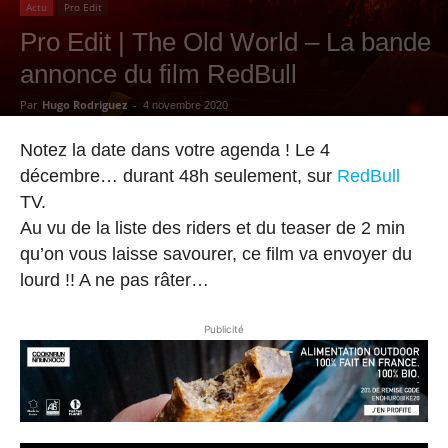
Actu
Pro Edit
Pro Edit | The Old World – La bande
annonce du film RedBull
Par
Hugo Rodriguez
-
4 novembre 2020
Notez la date dans votre agenda ! Le 4
décembre… durant 48h seulement, sur
RedBull
TV.
Au vu de la liste des riders et du teaser de 2 min
qu’on vous laisse savourer, ce film va envoyer du
lourd !! A ne pas râter…
Publicité