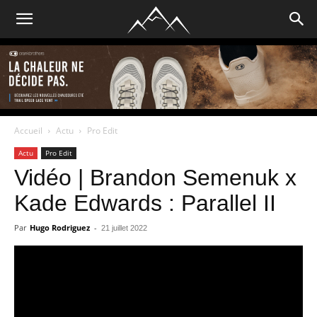
Accueil
Actu
Pro Edit
Actu
Pro Edit
Vidéo | Brandon Semenuk x
Kade Edwards : Parallel II
Par
Hugo Rodriguez
-
21 juillet 2022