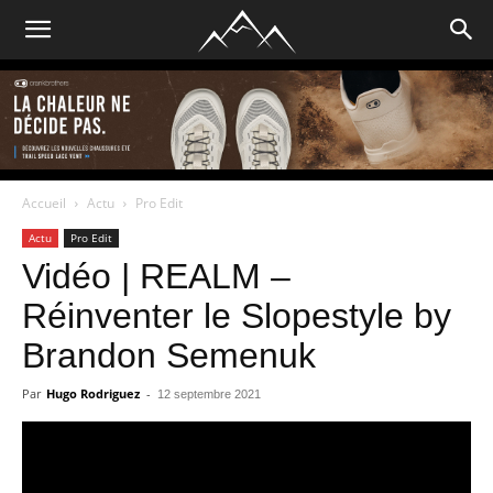
Accueil
Actu
Pro Edit
Actu
Pro Edit
Vidéo | REALM –
Réinventer le Slopestyle by
Brandon Semenuk
Par
Hugo Rodriguez
-
12 septembre 2021