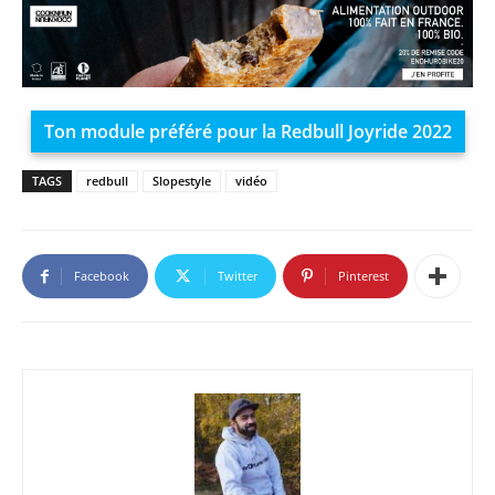
Ton module préféré pour la Redbull Joyride 2022
TAGS
redbull
Slopestyle
vidéo
Facebook
Twitter
Pinterest