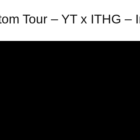
tom Tour – YT x ITHG – I