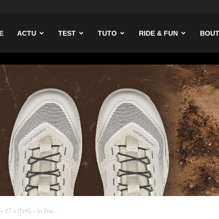
ike
E
ACTU
TEST
TUTO
RIDE & FUN
BOUT
 YT x ITHG – In The...