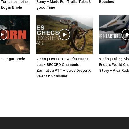
X Tomas Lemoine,
Romy – Made For Trails, Tales &
Roaches
 Edgar Briole
good Time
 – Edgar Briole
Vidéo | Les ÉCHECS n’existent
Vidéo | Falling S
pas – RECORD Chamonix
Enduro World Ch
Zermatt à VTT – Jules Dreyer X
Story – Alex Rud
Valentin Schindler