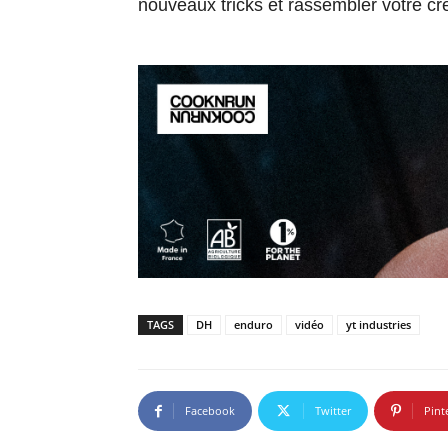
nouveaux tricks et rassembler votre cr
TAGS
DH
enduro
vidéo
yt industries
Facebook
Twitter
Pint