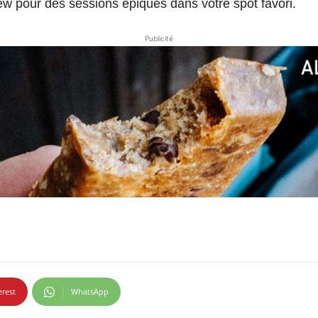
ew pour des sessions épiques dans votre spot favori.
Publicité
erest
WhatsApp