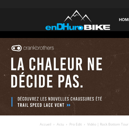
enDHurob
HOM
Accueil
Actu
Pro Edit
Vidéo | Rock Bottom Tour –