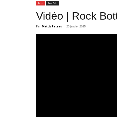
Actu
Pro Edit
Vidéo | Rock Bot
Par
Mattis Pateau
-
23 janvier 2025