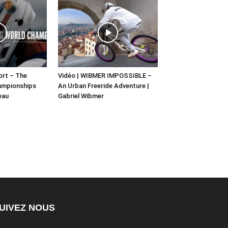
hort – The
Vidéo | WIBMER IMPOSSIBLE –
ampionships
An Urban Freeride Adventure |
eau
Gabriel Wibmer
UIVEZ NOUS