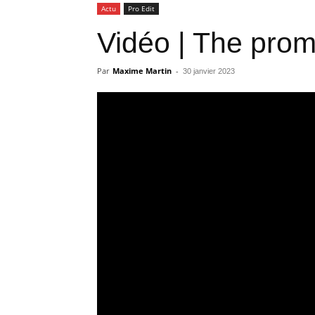
Actu
Pro Edit
Vidéo | The prom
Par
Maxime Martin
-
30 janvier 2023