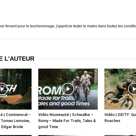
mour fervent pour le bucheronnage, j'apprécie tester le matos dans toutes les condit
E L'AUTEUR
té | Commencal –
Vidéo Nouveauté | Schwalbe –
Vidéo | DEITY: Q
X Tomas Lemoine,
Romy – Made For Trails, Tales &
Roaches
 Edgar Briole
good Time