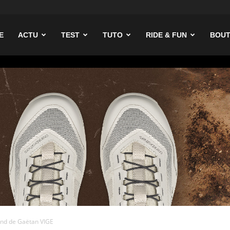
ike
E
ACTU
TEST
TUTO
RIDE & FUN
BOUT
and de Gaëtan VIGE