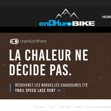
enDHurob
HOM
Accueil
Actu
Pro Edit
Vidéo | The promised Is’l