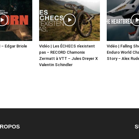
 – Edgar Briole
Vidéo | Les ÉCHECS n’existent
Vidéo | Falling S
pas – RECORD Chamonix
Enduro World Ch
Zermatt à VTT – Jules Dreyer X
Story – Alex Rud
Valentin Schindler
PROPOS
S