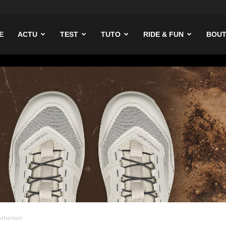
ike
E
ACTU
TEST
TUTO
RIDE & FUN
BOUT
Atherton