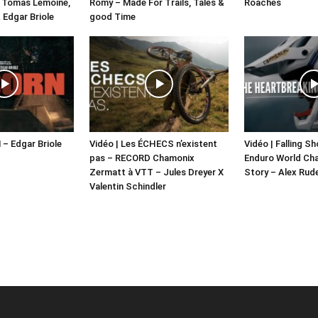
X Tomas Lemoine,
Romy – Made For Trails, Tales &
Roaches
 Edgar Briole
good Time
 – Edgar Briole
Vidéo | Les ÉCHECS n’existent
Vidéo | Falling S
pas – RECORD Chamonix
Enduro World Ch
Zermatt à VTT – Jules Dreyer X
Story – Alex Rud
Valentin Schindler