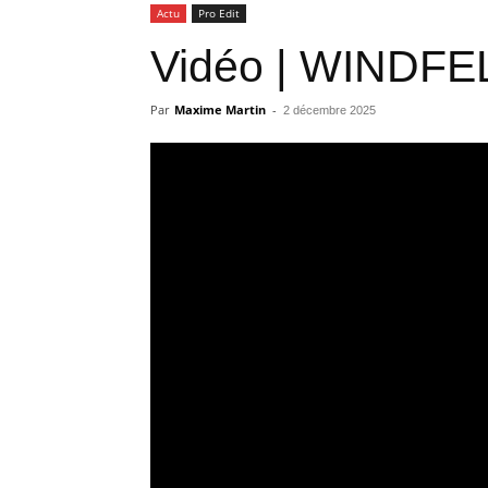
Actu
Pro Edit
Vidéo | WINDFEL
Par
Maxime Martin
-
2 décembre 2025