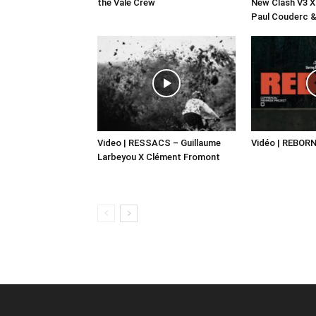
the Vale Crew
New Clash V3 
Paul Couderc &
Video | RESSACS – Guillaume
Vidéo | REBORN
Larbeyou X Clément Fromont