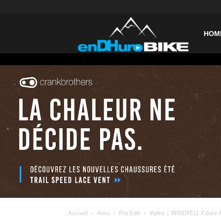
enDHurob
HOM
Accueil
Actu
Pro Edit
Vidéo | WINDFELL X Gee 