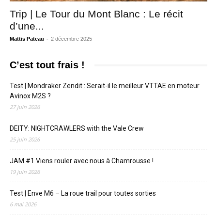
Trip | Le Tour du Mont Blanc : Le récit
d’une...
-
Mattis Pateau
2 décembre 2025
C’est tout frais !
Test | Mondraker Zendit : Serait-il le meilleur VTTAE en moteur
Avinox M2S ?
27 juin 2026
DEITY: NIGHTCRAWLERS with the Vale Crew
25 juin 2026
JAM #1 Viens rouler avec nous à Chamrousse !
19 juin 2026
Test | Enve M6 – La roue trail pour toutes sorties
6 mai 2026