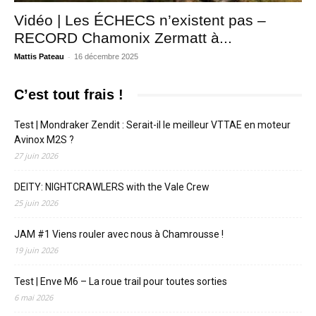
Vidéo | Les ÉCHECS n’existent pas –
RECORD Chamonix Zermatt à...
-
Mattis Pateau
16 décembre 2025
C’est tout frais !
Test | Mondraker Zendit : Serait-il le meilleur VTTAE en moteur
Avinox M2S ?
27 juin 2026
DEITY: NIGHTCRAWLERS with the Vale Crew
25 juin 2026
JAM #1 Viens rouler avec nous à Chamrousse !
19 juin 2026
Test | Enve M6 – La roue trail pour toutes sorties
6 mai 2026