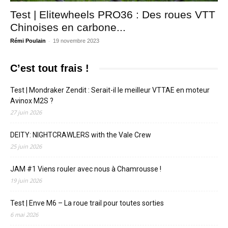
Test | Elitewheels PRO36 : Des roues VTT
Chinoises en carbone...
-
Rémi Poulain
19 novembre 2023
C’est tout frais !
Test | Mondraker Zendit : Serait-il le meilleur VTTAE en moteur
Avinox M2S ?
27 juin 2026
DEITY: NIGHTCRAWLERS with the Vale Crew
25 juin 2026
JAM #1 Viens rouler avec nous à Chamrousse !
19 juin 2026
Test | Enve M6 – La roue trail pour toutes sorties
6 mai 2026