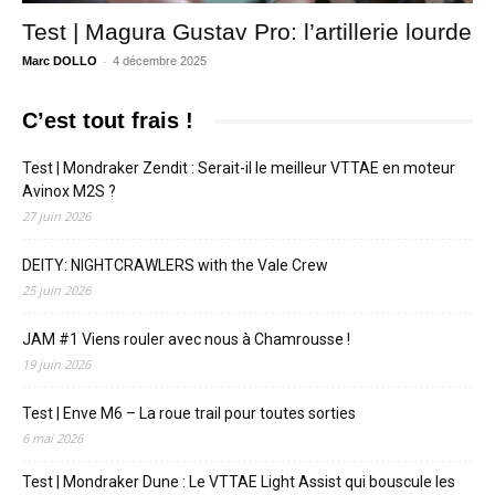
Test | Magura Gustav Pro: l’artillerie lourde
-
Marc DOLLO
4 décembre 2025
C’est tout frais !
Test | Mondraker Zendit : Serait-il le meilleur VTTAE en moteur
Avinox M2S ?
27 juin 2026
DEITY: NIGHTCRAWLERS with the Vale Crew
25 juin 2026
JAM #1 Viens rouler avec nous à Chamrousse !
19 juin 2026
Test | Enve M6 – La roue trail pour toutes sorties
6 mai 2026
Test | Mondraker Dune : Le VTTAE Light Assist qui bouscule les