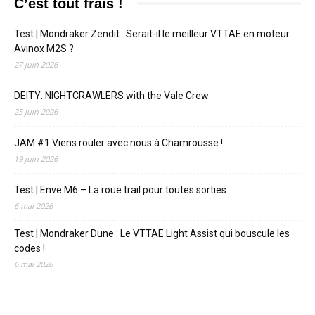
C’est tout frais !
Test | Mondraker Zendit : Serait-il le meilleur VTTAE en moteur
Avinox M2S ?
27 juin 2026
DEITY: NIGHTCRAWLERS with the Vale Crew
25 juin 2026
JAM #1 Viens rouler avec nous à Chamrousse !
19 juin 2026
Test | Enve M6 – La roue trail pour toutes sorties
6 mai 2026
Test | Mondraker Dune : Le VTTAE Light Assist qui bouscule les
codes !
6 mai 2026