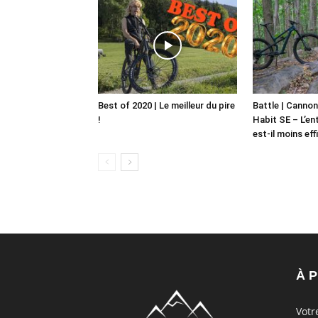
Best of 2020 | Le meilleur du pire
Battle | Cannon
!
Habit SE – L’e
est-il moins eff
À 
Votr