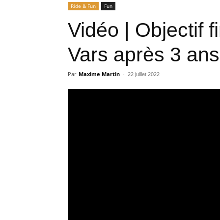
Ride & Fun
Fun
Vidéo | Objectif 
Vars après 3 ans
Par
Maxime Martin
-
22 juillet 2022