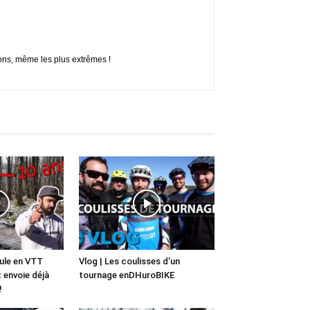
ions, même les plus extrêmes !
roule en VTT
Vlog | Les coulisses d’un
t envoie déjà
tournage enDHuroBIKE
!