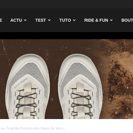
ike
E
ACTU
TEST
TUTO
RIDE & FUN
BOUT
er au Trophée Enduro des Alpes de Vars...