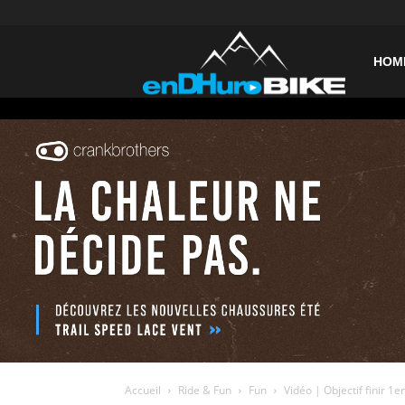
enDHurob
HOM
Accueil
Ride & Fun
Fun
Vidéo | Objectif finir 1