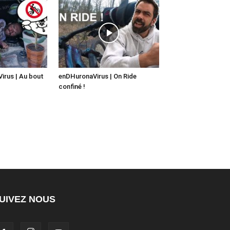
irus | Au bout
enDHuronaVirus | On Ride
confiné !
UIVEZ NOUS