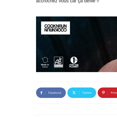
accrochez vous car ça défile !!
Facebook
Twitter
Pint