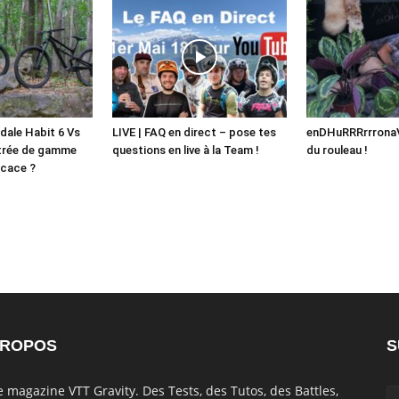
dale Habit 6 Vs
LIVE | FAQ en direct – pose tes
enDHuRRRrrronaV
ntrée de gamme
questions en live à la Team !
du rouleau !
icace ?
PROPOS
S
e magazine VTT Gravity. Des Tests, des Tutos, des Battles,