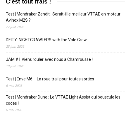
C’est tout frais !
Test | Mondraker Zendit : Serait-il le meilleur VTTAE en moteur
Avinox M2S ?
27 juin 2026
DEITY: NIGHTCRAWLERS with the Vale Crew
25 juin 2026
JAM #1 Viens rouler avec nous à Chamrousse !
19 juin 2026
Test | Enve M6 – La roue trail pour toutes sorties
6 mai 2026
Test | Mondraker Dune : Le VTTAE Light Assist qui bouscule les
codes !
6 mai 2026