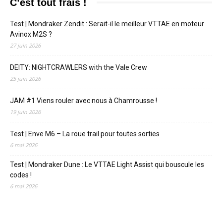
C’est tout frais !
Test | Mondraker Zendit : Serait-il le meilleur VTTAE en moteur
Avinox M2S ?
27 juin 2026
DEITY: NIGHTCRAWLERS with the Vale Crew
25 juin 2026
JAM #1 Viens rouler avec nous à Chamrousse !
19 juin 2026
Test | Enve M6 – La roue trail pour toutes sorties
6 mai 2026
Test | Mondraker Dune : Le VTTAE Light Assist qui bouscule les
codes !
6 mai 2026