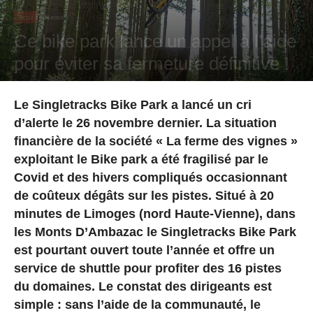
Actu
News
Ce bike park lance un appel à l’aide
pour éviter sa fermeture définitive !
Par
Hugo Rodriguez
-
30 novembre 2023
Le Singletracks Bike Park a lancé un cri
d’alerte le 26 novembre dernier. La situation
financière de la société « La ferme des vignes »
exploitant le Bike park a été fragilisé par le
Covid et des hivers compliqués occasionnant
de coûteux dégâts sur les pistes. Situé à 20
minutes de Limoges (nord Haute-Vienne), dans
les Monts D’Ambazac le Singletracks Bike Park
est pourtant ouvert toute l’année et offre un
service de shuttle pour profiter des 16 pistes
du domaines. Le constat des dirigeants est
simple : sans l’aide de la communauté, le