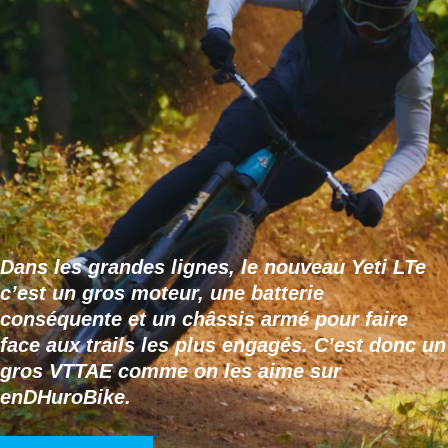
Dans les grandes lignes, le nouveau Yeti LTe
c’est un gros moteur, une batterie
conséquente et un châssis armé pour faire
face aux trails les plus engagés. C’est donc un
gros VTTAE comme on les aime sur
enDHuroBike.