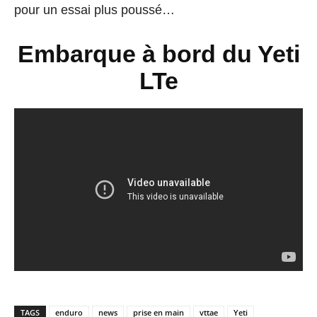
pour un essai plus poussé…
Embarque à bord du Yeti
LTe
TAGS
enduro
news
prise en main
vttae
Yeti