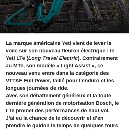
Actu
News
Nouveauté | YETI LTe : La Machine
de Course E-Enduro Full-Power !
Par
Hugo Rodriguez
-
4 novembre 2025
La marque américaine Yeti vient de lever le
voile sur son nouveau fleuron électrique : le
Yeti LTe (
Long Travel Electric
). Contrairement
au MTe, son modèle « Light Assist », ce
nouveau venu entre dans la catégorie des
VTTAE Full Power, taillé pour l’enduro et les
longues journées de ride.
Avec son débattement généreux et la toute
dernière génération de motorisation Bosch, le
LTe promet des performances de haut vol.
J’ai eu la chance de le découvrir et d’en
prendre le guidon le temps de quelques tours