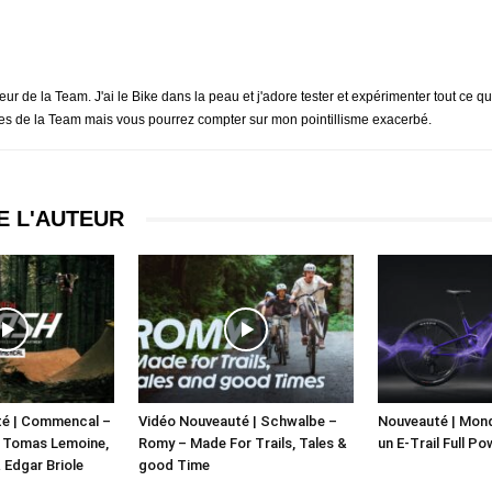
eur de la Team. J'ai le Bike dans la peau et j'adore tester et expérimenter tout ce q
tes de la Team mais vous pourrez compter sur mon pointillisme exacerbé.
E L'AUTEUR
té | Commencal –
Vidéo Nouveauté | Schwalbe –
Nouveauté | Mond
X Tomas Lemoine,
Romy – Made For Trails, Tales &
un E-Trail Full Po
 Edgar Briole
good Time