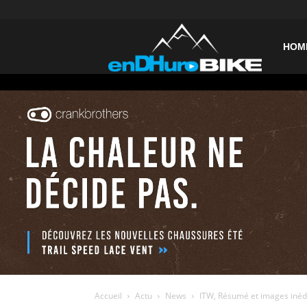
enDHurob
HOM
Accueil
Actu
News
ITW, Résumé et images inédi