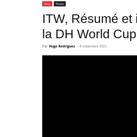
Actu
News
ITW, Résumé et 
la DH World Cup
Par
Hugo Rodriguez
-
8 septembre 2021