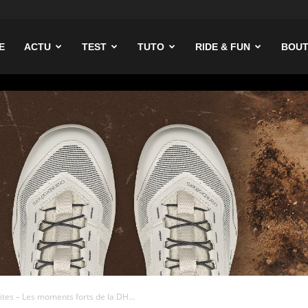
ike
E
ACTU
TEST
TUTO
RIDE & FUN
BOUT
tes – Les moments forts de la DH...