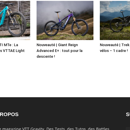
TI MTe : La
Nouveauté | Giant Reign
Nouveauté | Trek 
s VTTAE Light
Advanced E+ : tout pour la
vélos – 1 cadre !
descente !
PROPOS
S
e magazine VTT Gravity. Des Tests, des Tutos, des Battles,