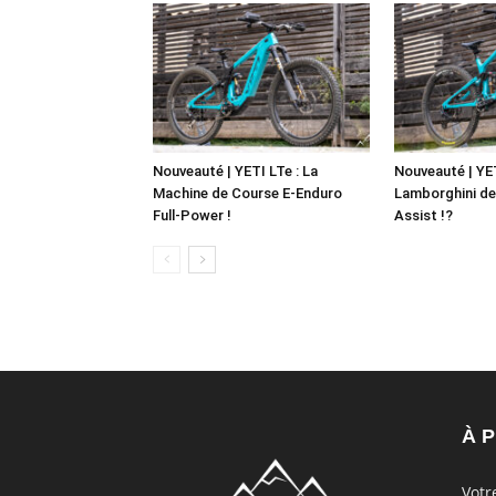
Nouveauté | YETI LTe : La
Nouveauté | YE
Machine de Course E-Enduro
Lamborghini de
Full-Power !
Assist !?
À 
Votr