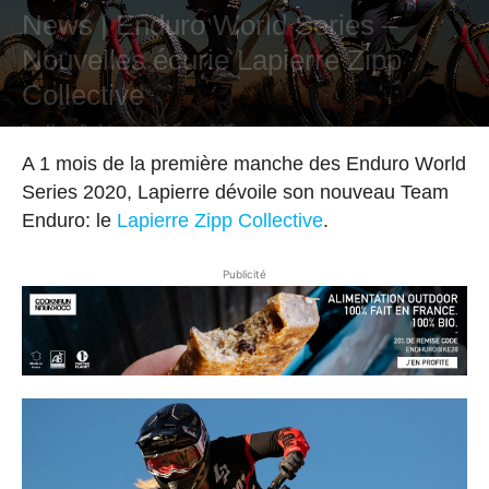
News | Enduro World Series –
Nouvelles écurie Lapierre Zipp
Collective
Par
Hugo Rodriguez
-
25 février 2020
A 1 mois de la première manche des Enduro World
Series 2020, Lapierre dévoile son nouveau Team
Enduro: le
Lapierre Zipp Collective
.
Publicité