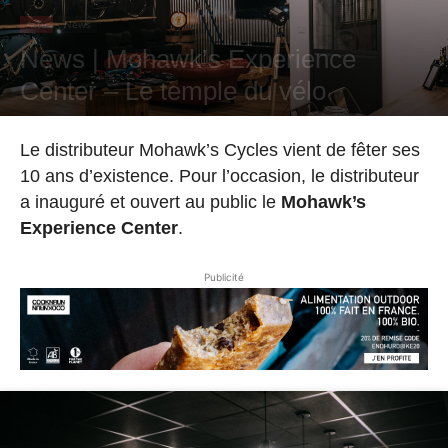
Actu
News
News | Mohawk’s Experience
Center – Le temple du vélo
Par
Hugo Rodriguez
-
9 juin 2020
Le distributeur Mohawk’s Cycles vient de fêter ses
10 ans d’existence. Pour l’occasion, le distributeur
a inauguré et ouvert au public le
Mohawk’s
Experience Center
.
Publicité