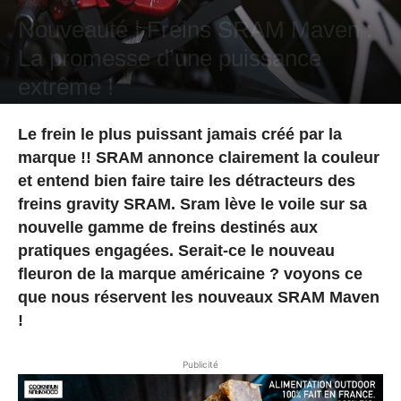
Nouveauté | Freins SRAM Maven :
La promesse d’une puissance
extrême !
Par
Mathieu Massé
-
22 février 2024
Le frein le plus puissant jamais créé par la
marque !! SRAM annonce clairement la couleur
et entend bien faire taire les détracteurs des
freins gravity SRAM. Sram lève le voile sur sa
nouvelle gamme de freins destinés aux
pratiques engagées. Serait-ce le nouveau
fleuron de la marque américaine ? voyons ce
que nous réservent les nouveaux SRAM Maven
!
Publicité