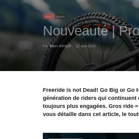
Actu
News
Nouveauté | Prop
Par
Marc DOLLO
-
22 août 2024
Freeride is not Dead! Go Big or Go 
génération de riders qui continuent
toujours plus engagées. Gros ride =
vous détaille dans cet article, le to