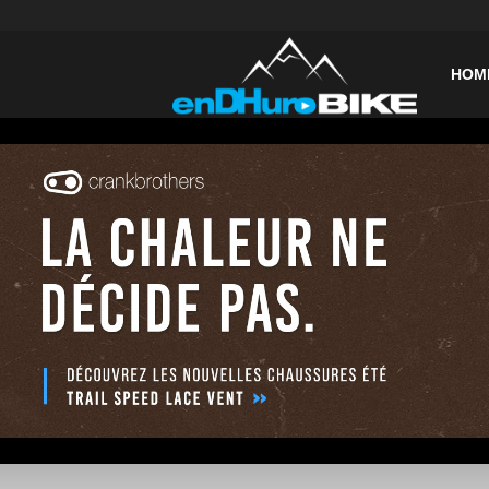
enDHurob
HOM