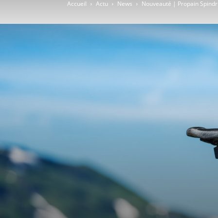
Accueil
Actu
News
Nouveauté | Propain Spindrif