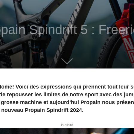
ain Spindrift 5 : Freer
Home! Voici des expressions qui prennent tout leur 
 de repousser les limites de notre sport avec des ju
 grosse machine et aujourd’hui Propain nous présent
ut nouveau Propain Spindrift 2024.
Publicité