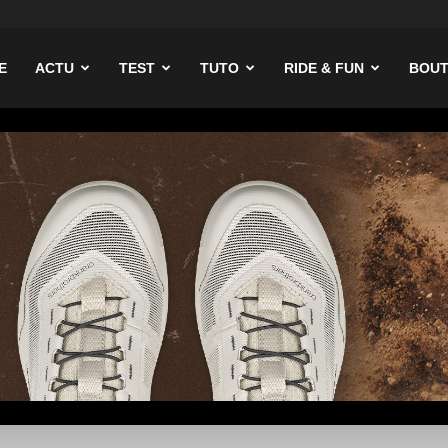
ike
E
ACTU
TEST
TUTO
RIDE & FUN
BOUT