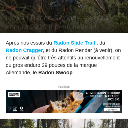
Actu
News
News | Radon Swoop – Le gros
enduro 29″ fait peau neuve !
Par
Arthur Wettling
-
16 mai 2020
Après nos essais du
Radon Slide Trail
, du
Radon Cragger
, et du Radon Render (à venir), on
ne pouvait qu’être très attentifs au renouvellement
du gros enduro 29 pouces de la marque
Allemande, le
Radon Swoop
Publicité