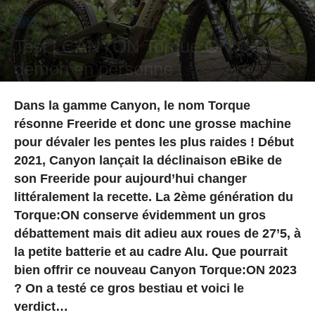
Test
VTTAE
Test | CANYON Torque:ON CF9 : Le
démon en personne !
Par
Hugo Rodriguez
-
8 janvier 2024
Dans la gamme Canyon, le nom Torque
résonne Freeride et donc une grosse machine
pour dévaler les pentes les plus raides ! Début
2021, Canyon lançait la déclinaison eBike de
son Freeride pour aujourd’hui changer
littéralement la recette. La 2ème génération du
Torque:ON conserve évidemment un gros
débattement mais dit adieu aux roues de 27’5, à
la petite batterie et au cadre Alu. Que pourrait
bien offrir ce nouveau Canyon Torque:ON 2023
? On a testé ce gros bestiau et voici le
verdict…