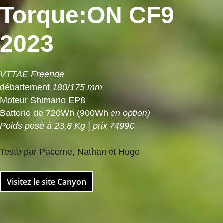
Torque:ON CF9
2023
VTTAE Freeride
débattement
180/175 mm
Moteur Shimano EP8
Batterie de 720Wh (900Wh
en option)
Poids pesé à 23,8 Kg | prix 7499€
Testé par Pacome, Nathan et Hugo
Visitez le site Canyon