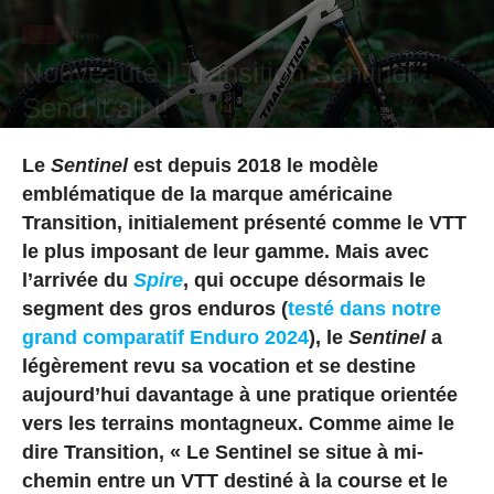
Actu
News
Nouveauté | Transition Sentinel :
Send it all !!
Par
Mattis Pateau
-
31 octobre 2024
Le
Sentinel
est depuis 2018 le modèle
emblématique de la marque américaine
Transition, initialement présenté comme le VTT
le plus imposant de leur gamme. Mais avec
l’arrivée du
Spire
, qui occupe désormais le
segment des gros enduros (
testé dans notre
grand comparatif Enduro 2024
), le
Sentinel
a
légèrement revu sa vocation et se destine
aujourd’hui davantage à une pratique orientée
vers les terrains montagneux. Comme aime le
dire Transition, « Le Sentinel se situe à mi-
chemin entre un VTT destiné à la course et le