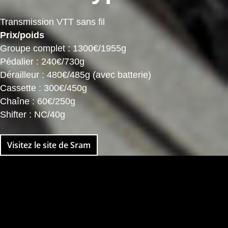
Transmission VTT sans fil
Prix/poids
Groupe complet : 1300€/1955g
Pédalier : 240€/730g
Dérailleur : 480€/485g (avec batterie)
Cassette : 300€/450g
Chaîne : 60€/250g
Shifter : NC/40g
Visitez le site de Sram