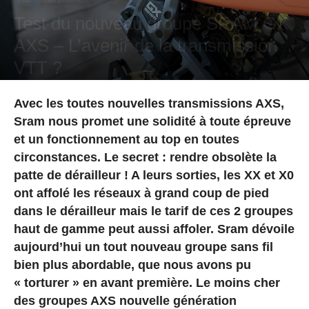
Test du nouveau groupe SRAM GX
AXS – L’avenir de la transmission
VTT ?
Par
Arthur Wettling
-
11 juillet 2023
Avec les toutes nouvelles transmissions AXS,
Sram nous promet une solidité à toute épreuve
et un fonctionnement au top en toutes
circonstances. Le secret : rendre obsolète la
patte de dérailleur ! A leurs sorties, les XX et X0
ont affolé les réseaux à grand coup de pied
dans le dérailleur mais le tarif de ces 2 groupes
haut de gamme peut aussi affoler. Sram dévoile
aujourd’hui un tout nouveau groupe sans fil
bien plus abordable, que nous avons pu
« torturer » en avant première. Le moins cher
des groupes AXS nouvelle génération