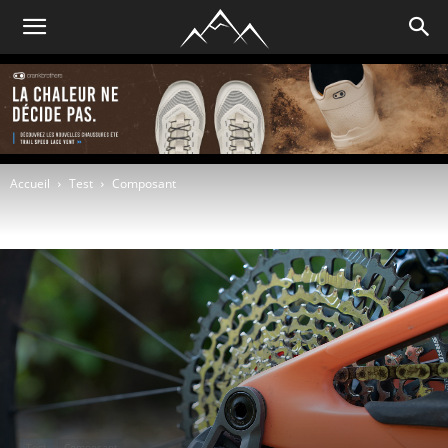
Accueil
Test
Composant
Test
Composant