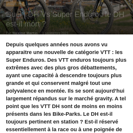
Ride & Fun
Battle
Duel | DH Vs Super Enduro : le DH
est-il mort ?
Par
Maxime Martin
-
1 septembre 2023
Depuis quelques années nous avons vu
apparaitre une nouvelle de catégorie VTT : les
Super Enduros. Des VTT enduros toujours plus
extrêmes avec des plus gros débattements,
ayant une capacité à descendre toujours plus
grande et qui conservent malgré tout une
polyvalence en montée. Ils se sont aujourd’hui
largement répandus sur le marché gravity. A tel
point que les VTT DH sont de moins en moins
présents dans les Bike-Parks. Le DH est-il
toujours pertinent en station ? Est-il réservé
essentiellement à la race ou à une poignée de