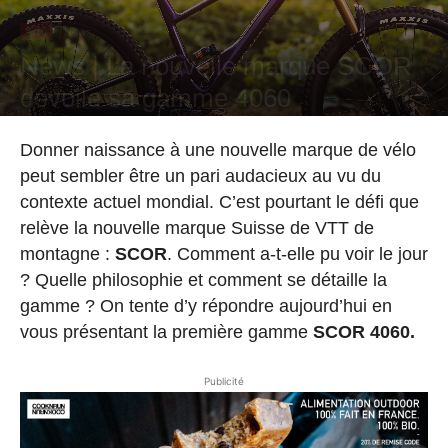
Actu
News
News | La nouvelle marque SCOR
dévoile sa gamme 4060
Par
Hugo Rodriguez
-
8 septembre 2021
Donner naissance à une nouvelle marque de vélo
peut sembler être un pari audacieux au vu du
contexte actuel mondial. C’est pourtant le défi que
relève la nouvelle marque Suisse de VTT de
montagne :
SCOR
. Comment a-t-elle pu voir le jour
? Quelle philosophie et comment se détaille la
gamme ? On tente d’y répondre aujourd’hui en
vous présentant la première gamme
SCOR 4060.
Publicité