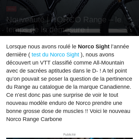
Actu
News
Nouveauté | NORCO Range – le
temps de la démesure !
Par
Hugo Rodriguez
-
25 juin 2021
Lorsque nous avons roulé le
Norco Sight
l’année
dernière (
test du Norco Sight
), nous avons
découvert un VTT classifié comme All-Mountain
avec de sacrées aptitudes dans le D- ! A tel point
qu’on pouvait se poser la question de la pertinence
du Range au catalogue de la marque Canadienne.
Ce n’est donc pas une surprise de voir le tout
nouveau modèle enduro de Norco prendre une
bonne grosse dose de muscles !! Voici le nouveau
Norco Range Carbone
Publicité