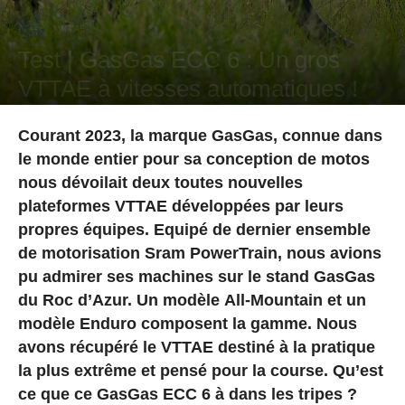
Test
VTTAE
Test | GasGas ECC 6 : Un gros
VTTAE à vitesses automatiques !
Par
Maxime Martin
-
10 septembre 2024
Courant 2023, la marque GasGas, connue dans
le monde entier pour sa conception de motos
nous dévoilait deux toutes nouvelles
plateformes VTTAE développées par leurs
propres équipes. Equipé de dernier ensemble
de motorisation Sram PowerTrain, nous avions
pu admirer ses machines sur le stand GasGas
du Roc d’Azur. Un modèle All-Mountain et un
modèle Enduro composent la gamme. Nous
avons récupéré le VTTAE destiné à la pratique
la plus extrême et pensé pour la course. Qu’est
ce que ce GasGas ECC 6 à dans les tripes ?