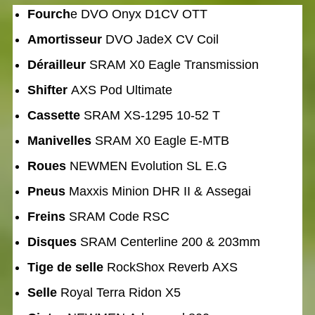
Fourch
e DVO Onyx D1CV OTT
Amortisseur
DVO JadeX CV Coil
Dérailleur
SRAM X0 Eagle Transmission
Shifter
AXS Pod Ultimate
Cassette
SRAM XS-1295 10-52 T
Manivelles
SRAM X0 Eagle E-MTB
Roues
NEWMEN Evolution SL E.G
Pneus
Maxxis Minion DHR II & Assegai
Freins
SRAM Code RSC
Disques
SRAM Centerline 200 & 203mm
Tige de selle
RockShox Reverb AXS
Selle
Royal Terra Ridon X5