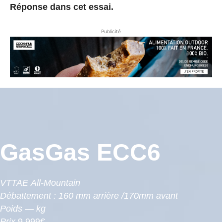
Réponse dans cet essai.
Publicité
GasGas ECC6
VTTAE All-Mountain
Débattement : 160 mm arrière /170mm avant
Poids — kg
Prix
9 999€