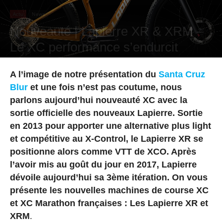
Actu
News
Nouveauté | Lapierre XR & XRM –
Le XC performance s’endurcit
Par
Hugo Rodriguez
-
23 mars 2022
A l’image de notre présentation du
Santa Cruz
Blur
et une fois n’est pas coutume, nous
parlons aujourd’hui nouveauté XC avec la
sortie officielle des nouveaux Lapierre. Sortie
en 2013 pour apporter une alternative plus light
et compétitive au X-Control, le Lapierre XR se
positionne alors comme VTT de XCO. Après
l’avoir mis au goût du jour en 2017, Lapierre
dévoile aujourd’hui sa 3ème itération. On vous
présente les nouvelles machines de course XC
et XC Marathon françaises : Les Lapierre XR et
XRM
.