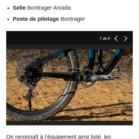
Selle
Bontrager Arvada
Poste de pilotage
Bontrager
1
de 4
On reconnaît à l’équipement ainsi listé, les