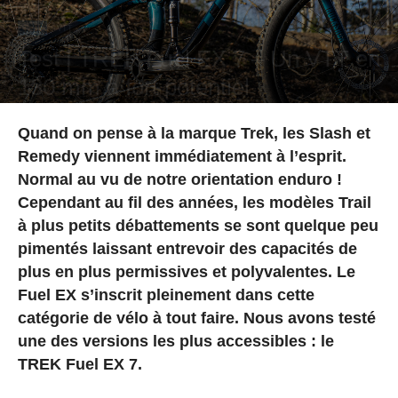
Test
VTT
Test | TREK Fuel EX 7 – Un VTT en
130 mm à fort potentiel
Par
Arthur Wettling
-
22 avril 2022
Quand on pense à la marque Trek, les Slash et
Remedy viennent immédiatement à l’esprit.
Normal au vu de notre orientation enduro !
Cependant au fil des années, les modèles Trail
à plus petits débattements se sont quelque peu
pimentés laissant entrevoir des capacités de
plus en plus permissives et polyvalentes. Le
Fuel EX s’inscrit pleinement dans cette
catégorie de vélo à tout faire. Nous avons testé
une des versions les plus accessibles : le
TREK Fuel EX 7.