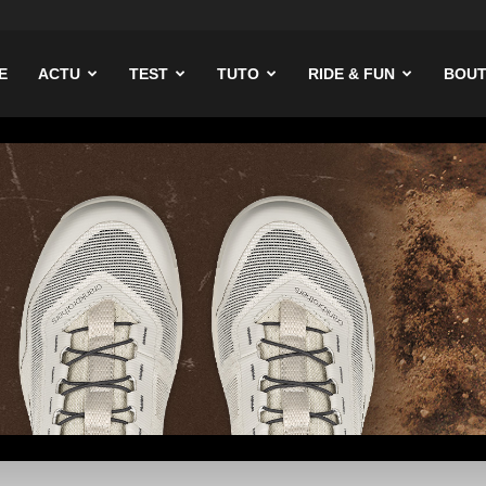
ike
E
ACTU
TEST
TUTO
RIDE & FUN
BOUT