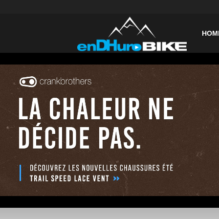
enDHurob
HOM