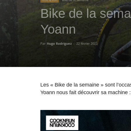
Bike de la sem
Yoann
Par
Hugo Rodriguez
-
22 février 2021
Les « Bike de la semaine » sont l’occa
Yoann nous fait découvrir sa machine 