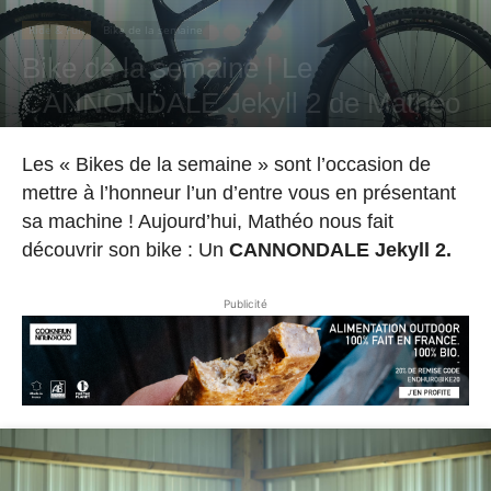
Ride & Fun
Bike de la semaine
Bike de la semaine | Le
CANNONDALE Jekyll 2 de Mathéo
Par
Hugo Rodriguez
-
13 septembre 2021
Les « Bikes de la semaine » sont l’occasion de
mettre à l’honneur l’un d’entre vous en présentant
sa machine ! Aujourd’hui, Mathéo nous fait
découvrir son bike : Un
CANNONDALE Jekyll 2.
Publicité