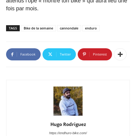
attends l’opé « montre ton bike » qui aura lieu une
fois par mois.
TAGS
Bike de la semaine
cannondale
enduro
Facebook
Twitter
Pinterest
Hugo Rodriguez
https://endhuro-bike.com/