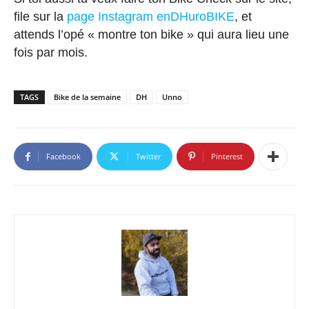
file sur la
page Instagram enDHuroBIKE
, et
attends l’opé « montre ton bike » qui aura lieu une
fois par mois.
TAGS
Bike de la semaine
DH
Unno
Facebook
Twitter
Pinterest