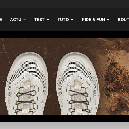
ike
E
ACTU
TEST
TUTO
RIDE & FUN
BOUT