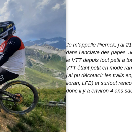
Je m’appelle Pierrick, j’ai 
dans l’enclave des papes. J
le VTT depuis tout petit a t
VTT étant petit en mode ran
j’ai pu découvrir les trails 
lioran, LFB) et surtout renco
donc il y a environ 4 ans s