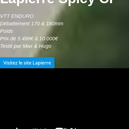
VTT ENDURO
Débattement 170 & 180mm
Poids
Prix de 5 499€ à 10 000€
Testé par Max & Hugo
Visitez le site Lapierre