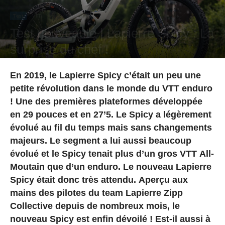
Test
VTT
Test nouveauté | Lapierre Spicy : La
surprise du chef !
Par
Maxime Martin
-
15 juillet 2024
En 2019, le Lapierre Spicy c’était un peu une
petite révolution dans le monde du VTT enduro
! Une des premières plateformes développée
en 29 pouces et en 27’5. Le Spicy a légèrement
évolué au fil du temps mais sans changements
majeurs. Le segment a lui aussi beaucoup
évolué et le Spicy tenait plus d’un gros VTT All-
Moutain que d’un enduro. Le nouveau Lapierre
Spicy était donc très attendu. Aperçu aux
mains des pilotes du team Lapierre Zipp
Collective depuis de nombreux mois, le
nouveau Spicy est enfin dévoilé ! Est-il aussi à